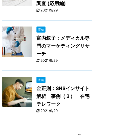
調査 (応用編)
2021/9/29
寄稿
富内叙子：メディカル専
門のマーケティングリサ
ーチ
2021/9/29
寄稿
金正則：SNSインサイト
解析 事例（３） 在宅
テレワーク
2021/9/29